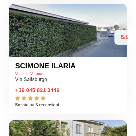
5
/5
SCIMONE ILARIA
/
Veneto
Verona
Via Salisburgo
+39 045 821 3449





Basato su 3 recensioni