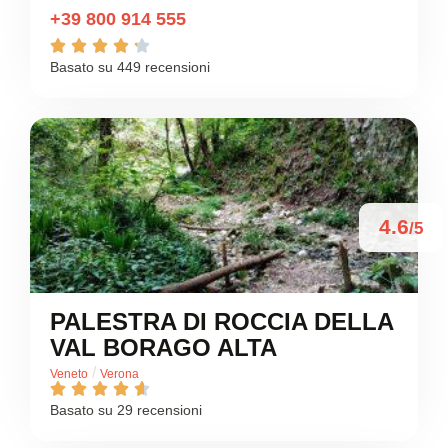
+39 800 914 555





Basato su 449 recensioni
4.6
/5
PALESTRA DI ROCCIA DELLA
VAL BORAGO ALTA
/
Veneto
Verona





Basato su 29 recensioni