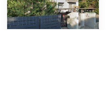
PALESTRA DOSSO
/
Veneto
Verona
Via della Maddalena





Ancora nessuna recensione
5
/5