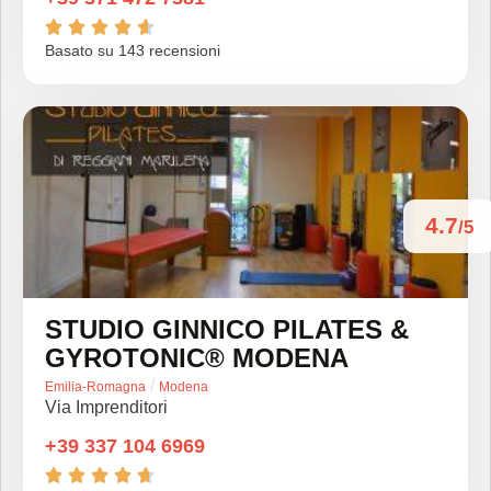





Basato su 143 recensioni
4.7
/5
STUDIO GINNICO PILATES &
GYROTONIC® MODENA
/
Emilia-Romagna
Modena
Via Imprenditori
+39 337 104 6969




