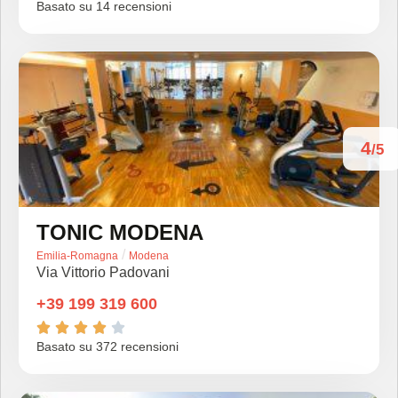
Basato su 14 recensioni
4
/5
TONIC MODENA
/
Emilia-Romagna
Modena
Via Vittorio Padovani
+39 199 319 600





Basato su 372 recensioni