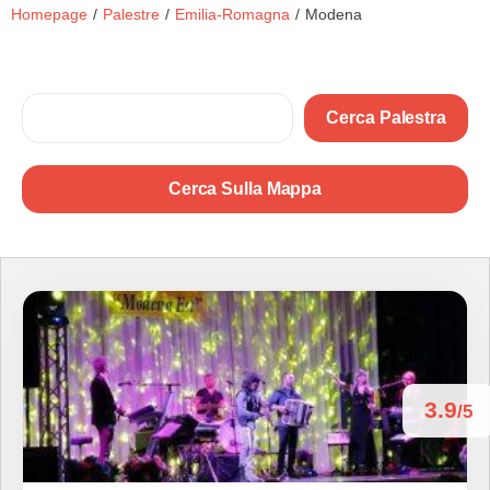
Homepage
/
Palestre
/
Emilia-Romagna
/
Modena
Cerca Palestra
Cerca Sulla Mappa
3.9
/5