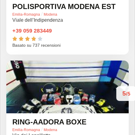
POLISPORTIVA MODENA EST
/
Emilia-Romagna
Modena
Viale dell’Indipendenza
+39 059 283449





Basato su 737 recensioni
5
/5
RING-AADORA BOXE
/
Emilia-Romagna
Modena