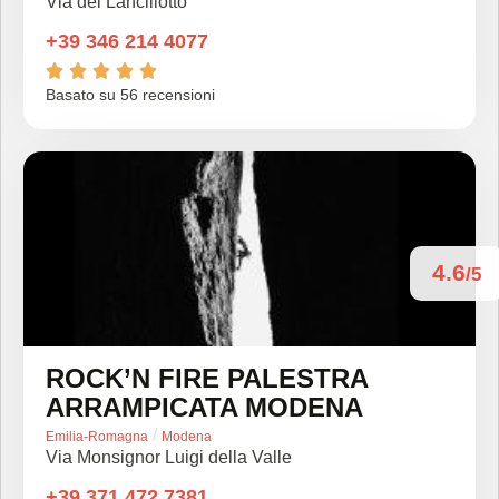
Via dei Lancillotto
+39 346 214 4077





Basato su 56 recensioni
4.6
/5
ROCK’N FIRE PALESTRA
ARRAMPICATA MODENA
/
Emilia-Romagna
Modena
Via Monsignor Luigi della Valle
+39 371 472 7381