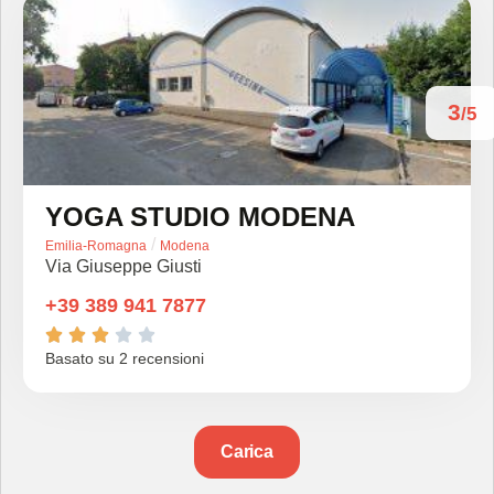
3
/5
YOGA STUDIO MODENA
/
Emilia-Romagna
Modena
Via Giuseppe Giusti
+39 389 941 7877





Basato su 2 recensioni
Carica