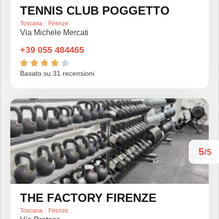
TENNIS CLUB POGGETTO
/
Toscana
Firenze
Via Michele Mercati
+39 055 484465





Basato su 31 recensioni
5
/5
THE FACTORY FIRENZE
/
Toscana
Firenze