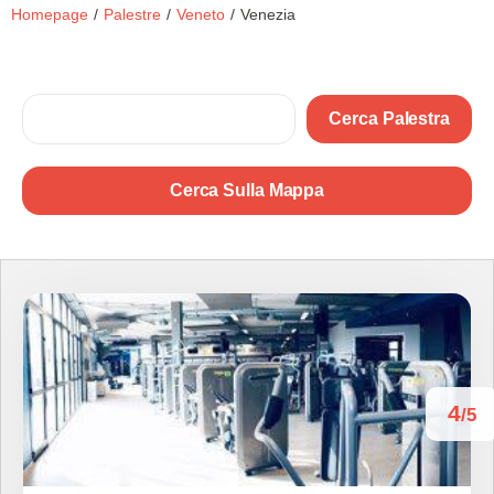
Homepage
/
Palestre
/
Veneto
/
Venezia
Cerca Palestra
Cerca Sulla Mappa
4
/5