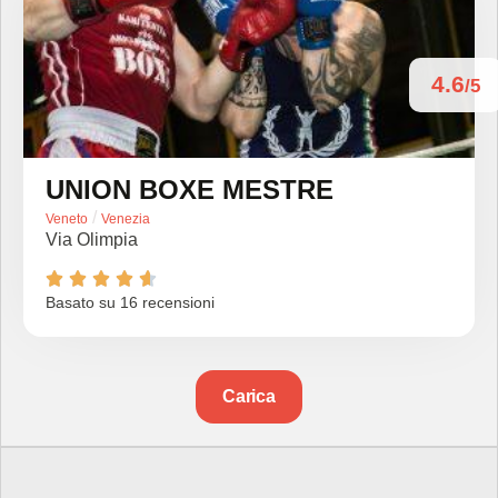
4.6
/5
UNION BOXE MESTRE
/
Veneto
Venezia
Via Olimpia





Basato su 16 recensioni
Carica