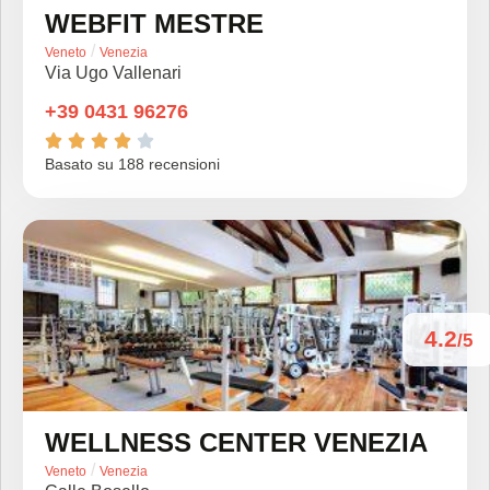
WEBFIT MESTRE
/
Veneto
Venezia
Via Ugo Vallenari
+39 0431 96276





Basato su 188 recensioni
4.2
/5
WELLNESS CENTER VENEZIA
/
Veneto
Venezia