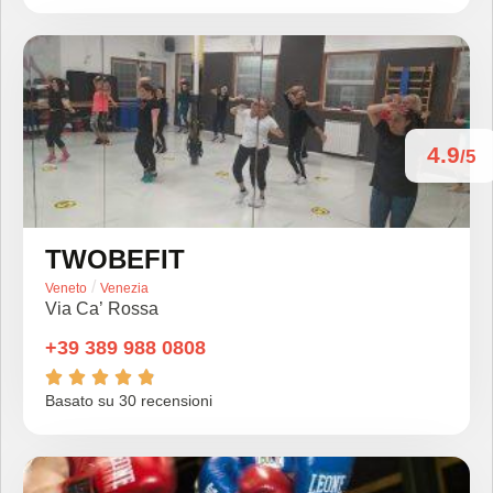
4.9
/5
TWOBEFIT
/
Veneto
Venezia
Via Ca’ Rossa
+39 389 988 0808





Basato su 30 recensioni