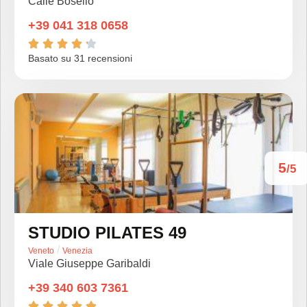
Calle Bosello
+39 041 318 0658





Basato su 31 recensioni
5
/5
STUDIO PILATES 49
/
Veneto
Venezia
Viale Giuseppe Garibaldi
+39 340 603 7361




