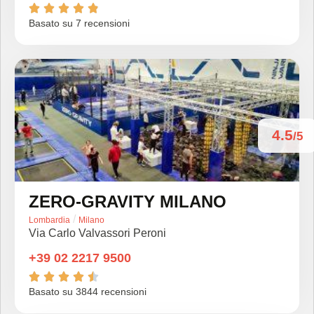





Basato su 7 recensioni
4.5
/5
ZERO-GRAVITY MILANO
/
Lombardia
Milano
Via Carlo Valvassori Peroni
+39 02 2217 9500





Basato su 3844 recensioni