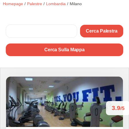
Homepage
/
Palestre
/
Lombardia
/
Milano
Cerca Palestra
Cerca Sulla Mappa
3.9
/5