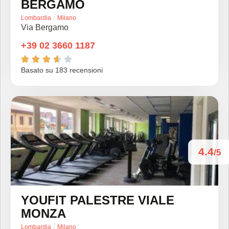
BERGAMO
/
Lombardia
Milano
Via Bergamo
+39 02 3660 1187





Basato su 183 recensioni
4.4
/5
YOUFIT PALESTRE VIALE
MONZA
/
Lombardia
Milano