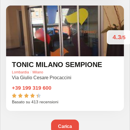
4.3
/5
TONIC MILANO SEMPIONE
/
Lombardia
Milano
Via Giulio Cesare Procaccini
+39 199 319 600





Basato su 413 recensioni
Carica