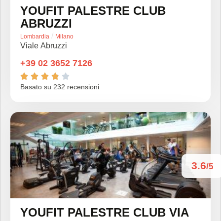
YOUFIT PALESTRE CLUB
ABRUZZI
/
Lombardia
Milano
Viale Abruzzi
+39 02 3652 7126





Basato su 232 recensioni
3.6
/5
YOUFIT PALESTRE CLUB VIA