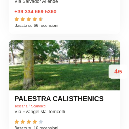
Via Salvador Allende
+39 334 669 5360





Basato su 66 recensioni
4
/5
PALESTRA CALISTHENICS
/
Toscana
Scandicci
Via Evangelista Torricelli





Basato su 10 recensioni