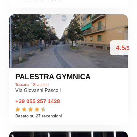
4.5
/5
PALESTRA GYMNICA
/
Toscana
Scandicci
Via Giovanni Pascoli
+39 055 257 1428





Basato su 27 recensioni