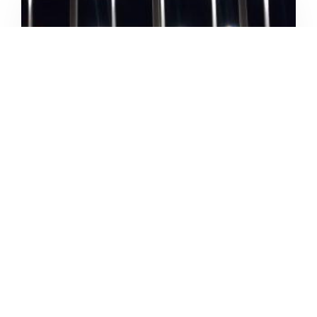
4.4
/5
PALESTRA METAGYM
/
Toscana
Scandicci
Piazza Giacomo Matteotti
+39 055 252358





Basato su 26 recensioni