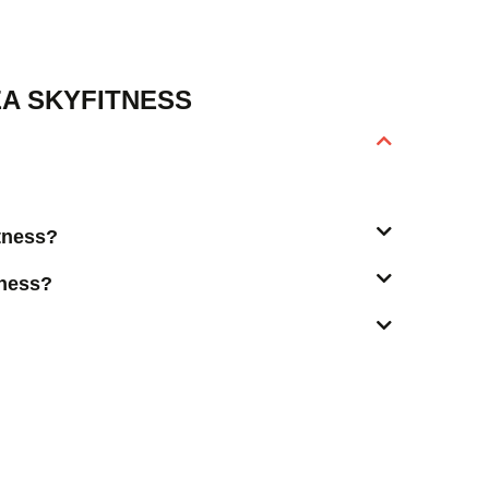
A SKYFITNESS
itness?
tness?