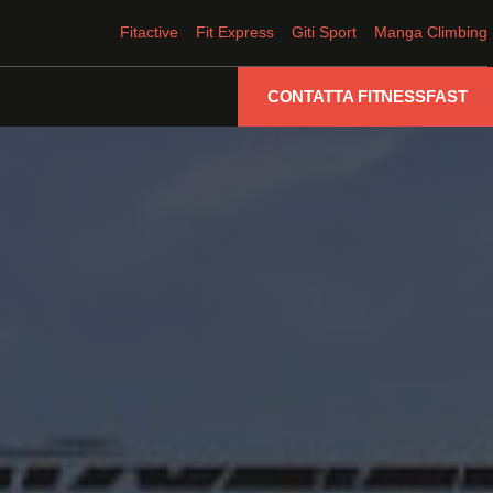
Fitactive
Fit Express
Giti Sport
Manga Climbing
CONTATTA FITNESSFAST