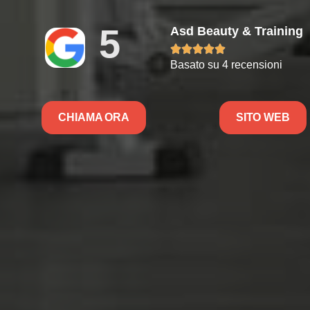
5
Asd Beauty & Training





Basato su 4 recensioni
CHIAMA ORA
SITO WEB