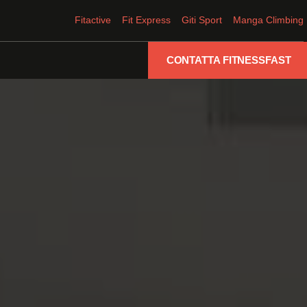
Fitactive
Fit Express
Giti Sport
Manga Climbing
CONTATTA FITNESSFAST