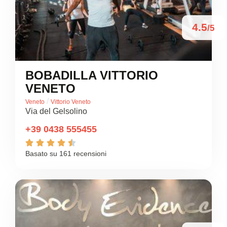
4.5
/5
BOBADILLA VITTORIO
VENETO
/
Veneto
Vittorio Veneto
Via del Gelsolino
+39 0438 555455





Basato su 161 recensioni