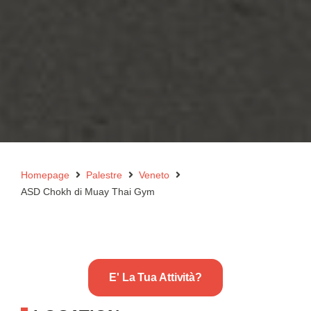
Homepage
Palestre
Veneto
ASD Chokh di Muay Thai Gym
E' La Tua Attività?