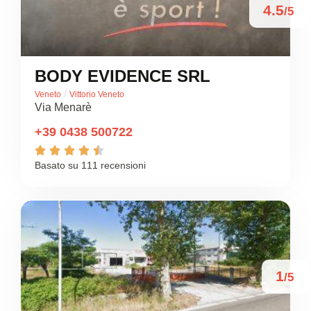
4.5
/5
BODY EVIDENCE SRL
/
Veneto
Vittorio Veneto
Via Menarè
+39 0438 500722





Basato su 111 recensioni
1
/5