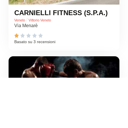
CARNIELLI FITNESS (S.P.A.)
/
Veneto
Vittorio Veneto
Via Menarè





Basato su 3 recensioni
5
/5
CENTRO SPORTIVO ERACLE
CENTRO TAEKWONDO