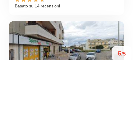
Basato su 14 recensioni
5
/5
FREE BODY
/
Puglia
Triggiano
Via Giovanni Verga





Basato su 1 recensioni