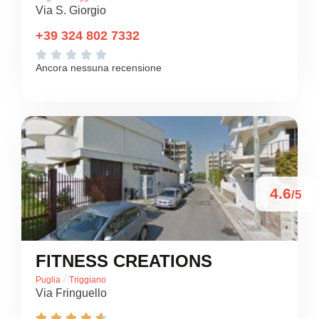
Via S. Giorgio
+39 324 802 7332





Ancora nessuna recensione
4.6
/5
FITNESS CREATIONS
/
Puglia
Triggiano
Via Fringuello




