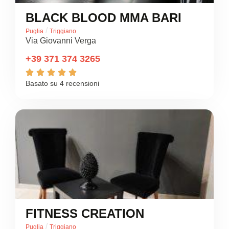
BLACK BLOOD MMA BARI
/
Puglia
Triggiano
Via Giovanni Verga
+39 371 374 3265





Basato su 4 recensioni
FITNESS CREATION
/
Puglia
Triggiano