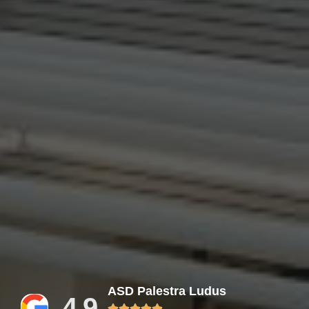
ASD Palestra Ludus
4.9




