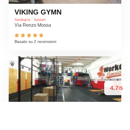
VIKING GYMN
/
Sardegna
Sassari
Via Renzo Mossa





Basato su 2 recensioni
4.7
/5
WORKOUT AMSICORA
/
Sardegna
Sassari
Viale Porto Torres