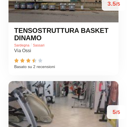
3.5
/5
TENSOSTRUTTURA BASKET
DINAMO
/
Sardegna
Sassari
Via Ossi





Basato su 2 recensioni
5
/5