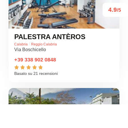
4.9
/5
PALESTRA ANTÈROS
/
Calabria
Reggio Calabria
Via Boschicello
+39 338 902 0848





Basato su 21 recensioni
4.3
/5