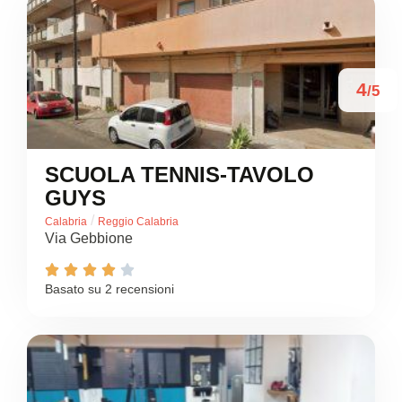
4
/5
SCUOLA TENNIS-TAVOLO
GUYS
/
Calabria
Reggio Calabria
Via Gebbione





Basato su 2 recensioni