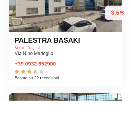
3.5
/5
PALESTRA BASAKI
/
Sicilia
Ragusa
Via Nino Martoglio
+39 0932 652900





Basato su 22 recensioni
3.2
/5