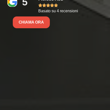
5





Basato su 4 recensioni
CHIAMA ORA