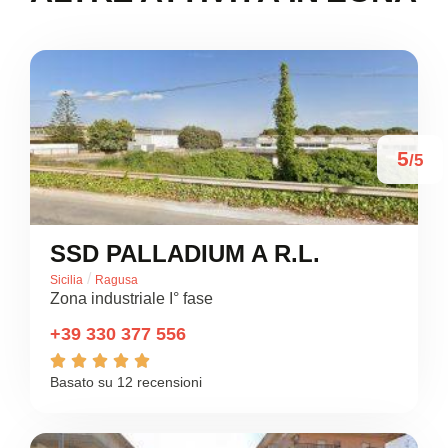
5
/5
SSD PALLADIUM A R.L.
/
Sicilia
Ragusa
Zona industriale I° fase
+39 330 377 556





Basato su 12 recensioni