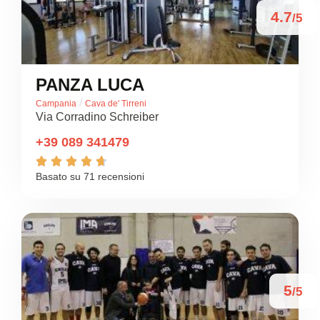
4.7
/5
PANZA LUCA
/
Campania
Cava de' Tirreni
Via Corradino Schreiber
+39 089 341479





Basato su 71 recensioni
5
/5