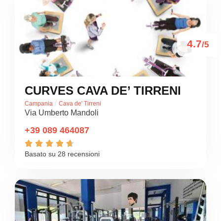
4.7
/5
CURVES CAVA DE’ TIRRENI
/
Campania
Cava de' Tirreni
Via Umberto Mandoli
+39 089 464087





Basato su 28 recensioni