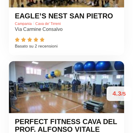
EAGLE’S NEST SAN PIETRO
/
Campania
Cava de' Tirreni
Via Carmine Consalvo





Basato su 2 recensioni
4.3
/5
PERFECT FITNESS CAVA DEL
PROF. ALFONSO VITALE