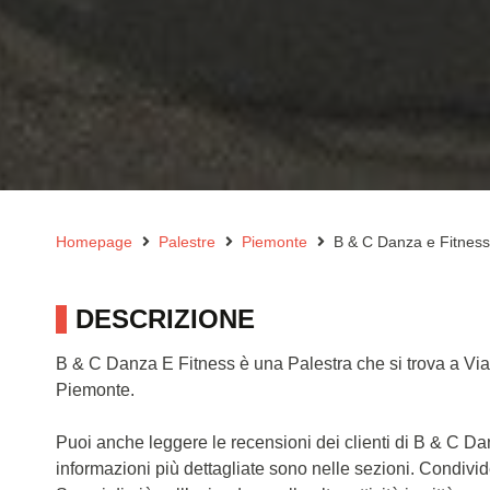
Homepage
Palestre
Piemonte
B & C Danza e Fitness
DESCRIZIONE
B & C Danza E Fitness è una Palestra che si trova a Via
Piemonte.
Puoi anche leggere le recensioni dei clienti di B & C D
informazioni più dettagliate sono nelle sezioni. Condivi