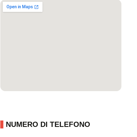
NUMERO DI TELEFONO