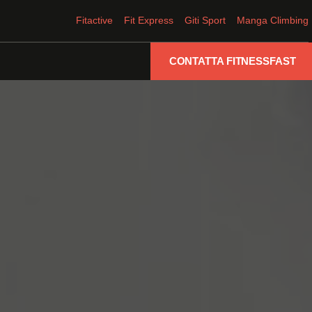
Fitactive
Fit Express
Giti Sport
Manga Climbing
CONTATTA FITNESSFAST