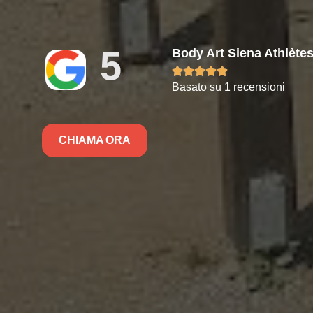
5
Body Art Siena Athlète





Basato su 1 recensioni
CHIAMA ORA