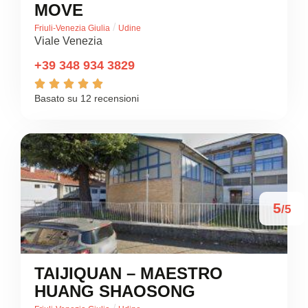
MOVE
/
Friuli-Venezia Giulia
Udine
Viale Venezia
+39 348 934 3829





Basato su 12 recensioni
5
/5
TAIJIQUAN – MAESTRO
HUANG SHAOSONG