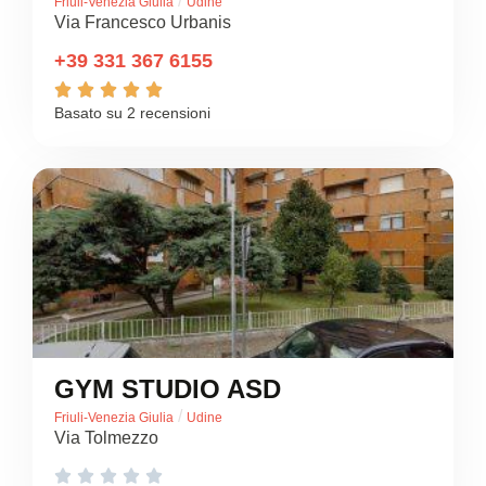
/
Friuli-Venezia Giulia
Udine
Via Francesco Urbanis
+39 331 367 6155





Basato su 2 recensioni
GYM STUDIO ASD
/
Friuli-Venezia Giulia
Udine
Via Tolmezzo




