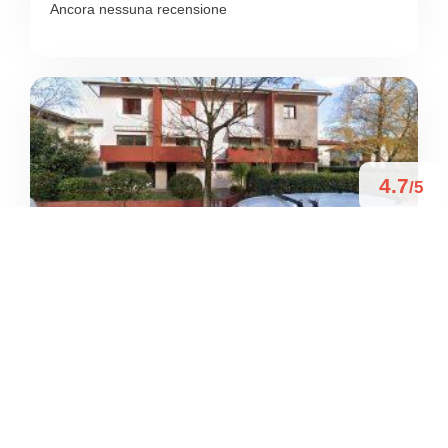
Ancora nessuna recensione
4.7
/5
PER VIE SOTTILI
/
Friuli-Venezia Giulia
Udine
Viale Bernardino da Morcote
+39 349 613 7304





Basato su 3 recensioni