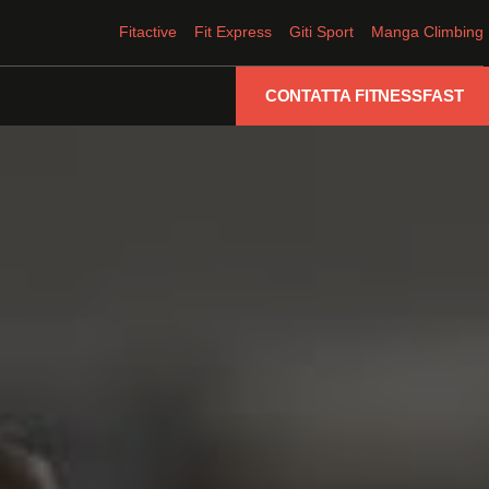
Fitactive
Fit Express
Giti Sport
Manga Climbing
CONTATTA FITNESSFAST