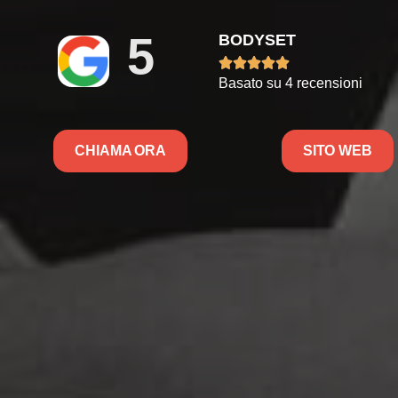
5
BODYSET





Basato su 4 recensioni
CHIAMA ORA
SITO WEB