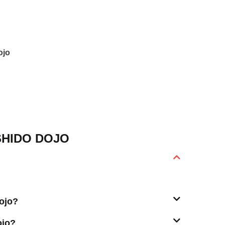
ojo
SHIDO DOJO
Dojo?
ojo?