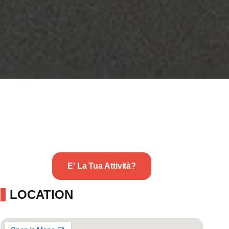
E' La Tua Attività?
LOCATION