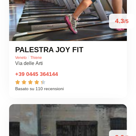
4.3
/5
PALESTRA JOY FIT
/
Veneto
Thiene
Via delle Arti
+39 0445 364144





Basato su 110 recensioni