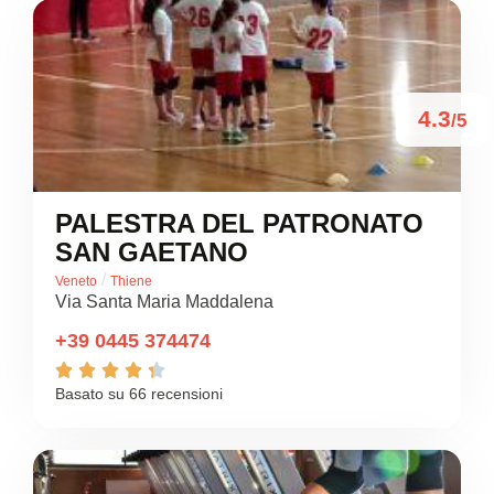
4.3
/5
PALESTRA DEL PATRONATO
SAN GAETANO
/
Veneto
Thiene
Via Santa Maria Maddalena
+39 0445 374474





Basato su 66 recensioni