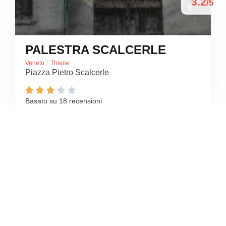
3.2
/5
PALESTRA SCALCERLE
/
Veneto
Thiene
Piazza Pietro Scalcerle





Basato su 18 recensioni
5
/5