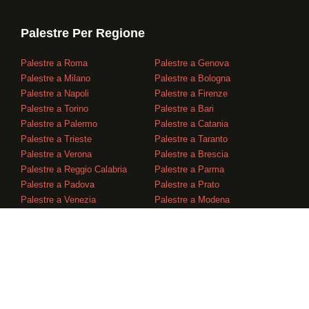
Palestre Per Regione
Palestre a Roma
Palestre a Genova
Palestre a Milano
Palestre a Bologna
Palestre a Napoli
Palestre a Firenze
Palestre a Torino
Palestre a Bari
Palestre a Palermo
Palestre a Catania
Palestre a Trieste
Palestre a Taranto
Palestre a Verona
Palestre a Brescia
Palestre a Reggio Calabria
Palestre a Parma
Palestre a Padova
Palestre a Prato
Palestre a Venezia
Palestre a Modena
Il contenuto visualizzato nell’elenco di aziende è costituito da informazioni provenienti da
terzi, fra l’altro, da fonti accessibili al pubblico, o dai clienti che hanno una pagina di
presentazione nel nostro elenco. Piquattro non può essere ritenuta responsabile per
l’accuratezza, la correttezza, l’utilità o l’affidabilità dei dati. I nomi dei marchi, loghi, immagini
e testi sono la proprietà di queste terze parti e dei loro relativi proprietari. Se avete domande
o suggerimenti per quanto riguarda questo argomento, siete invitati a contattare la nostra
squadra di assistenza clienti.
WHATSAPP