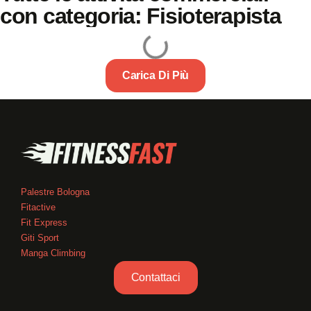
con categoria: Fisioterapista
Carica Di Più
Palestre Bologna
Fitactive
Fit Express
Giti Sport
Manga Climbing
Contattaci