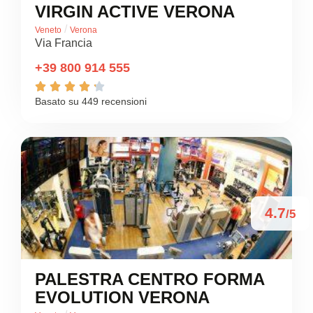
VIRGIN ACTIVE VERONA
/
Veneto
Verona
Via Francia
+39 800 914 555





Basato su 449 recensioni
4.7
/5
PALESTRA CENTRO FORMA
EVOLUTION VERONA