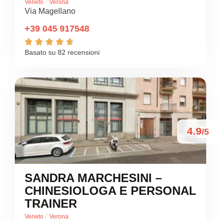
/
Veneto
Verona
Via Magellano
+39 045 917548





Basato su 82 recensioni
4.9
/5
SANDRA MARCHESINI –
CHINESIOLOGA E PERSONAL
TRAINER
/
Veneto
Verona