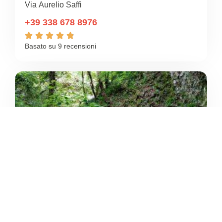
Via Aurelio Saffi
+39 338 678 8976





Basato su 9 recensioni
4.6
/5
PALESTRA DI ROCCIA DELLA
VAL BORAGO ALTA
/
Veneto
Verona





Basato su 29 recensioni