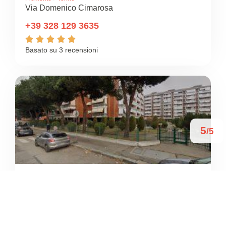
Via Domenico Cimarosa
+39 328 129 3635





Basato su 3 recensioni
5
/5
TOMMY P. T. STAR DANCE
/
Piemonte
Torino
Via Lanzo




