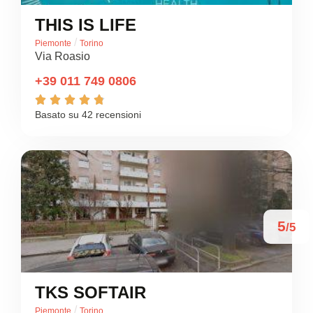
THIS IS LIFE
/
Piemonte
Torino
Via Roasio
+39 011 749 0806





Basato su 42 recensioni
5
/5
TKS SOFTAIR
/
Piemonte
Torino