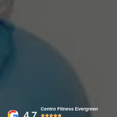
Centro Fitness Evergreen
4.7




