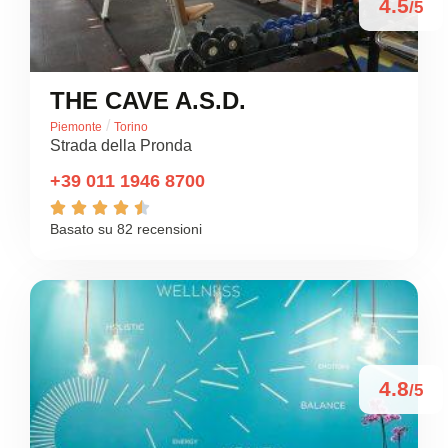
4.5
/5
THE CAVE A.S.D.
/
Piemonte
Torino
Strada della Pronda
+39 011 1946 8700





Basato su 82 recensioni
4.8
/5