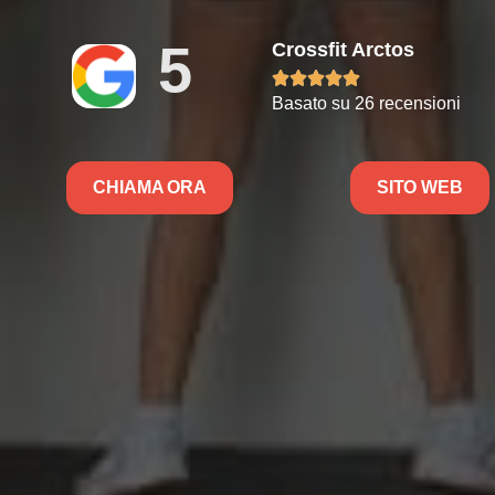
5
Crossfit Arctos





Basato su 26 recensioni
CHIAMA ORA
SITO WEB