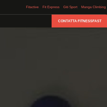
Fitactive
Fit Express
Giti Sport
Manga Climbing
CONTATTA FITNESSFAST