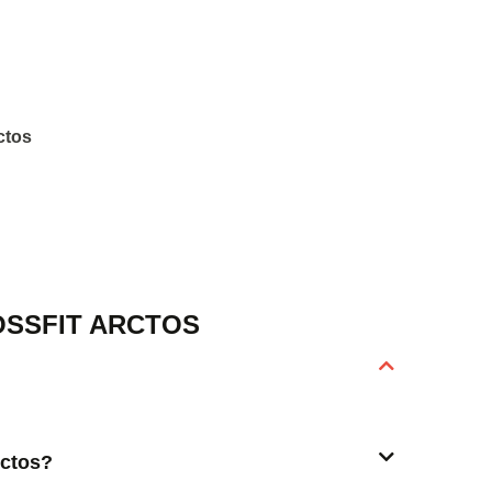
rctos
OSSFIT ARCTOS
rctos?