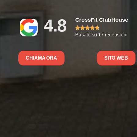
4.8
CrossFit ClubHouse





Basato su 17 recensioni
CHIAMA ORA
SITO WEB