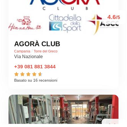
4.6
/5
AGORÀ CLUB
/
Campania
Torre del Greco
Via Nazionale
+39 081 881 3844





Basato su 16 recensioni
4.4
/5