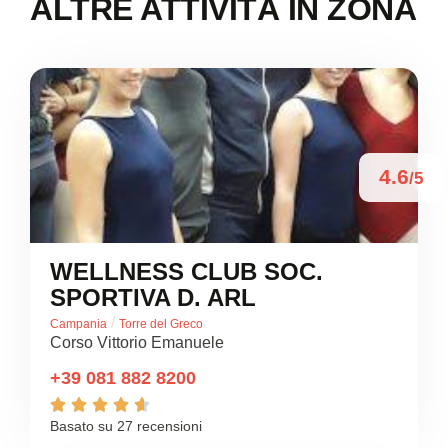
ALTRE ATTIVITÀ IN ZONA
4.6
/5
WELLNESS CLUB SOC.
SPORTIVA D. ARL
/
Campania
Torre del Greco
Corso Vittorio Emanuele
+39 081 882 8200





Basato su 27 recensioni