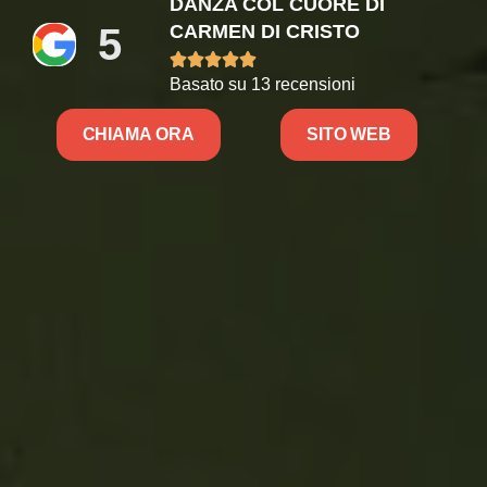
DANZA COL CUORE DI
5
CARMEN DI CRISTO





Basato su 13 recensioni
CHIAMA ORA
SITO WEB