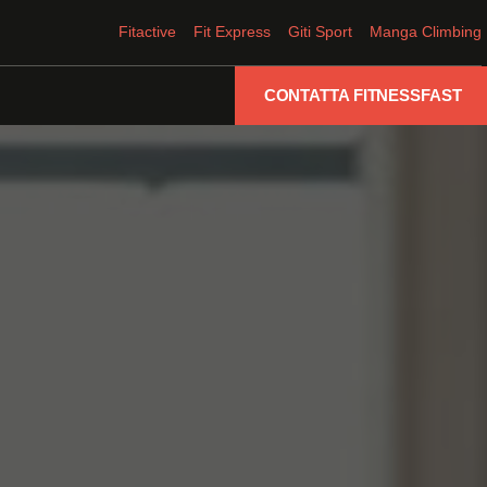
Fitactive
Fit Express
Giti Sport
Manga Climbing
CONTATTA FITNESSFAST