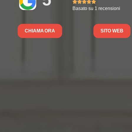





Basato su 1 recensioni
CHIAMA ORA
SITO WEB