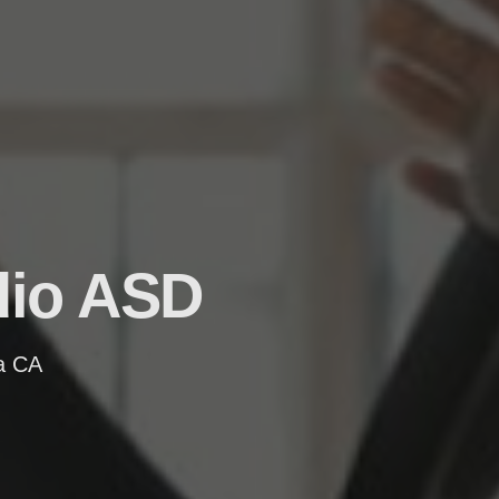
dio ASD
na CA