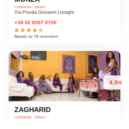
/
Lombardia
Milano
Via Privata Giovanni Livraghi
+39 02 8287 0700





Basato su 76 recensioni
4.9
/5
ZAGHARID
/
Lombardia
Milano
Via delle Tuberose