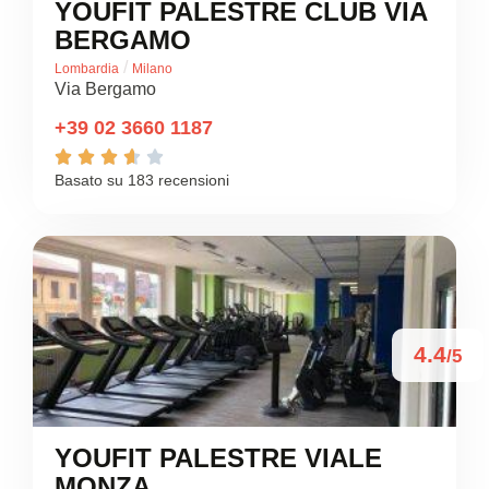
YOUFIT PALESTRE CLUB VIA
BERGAMO
/
Lombardia
Milano
Via Bergamo
+39 02 3660 1187





Basato su 183 recensioni
4.4
/5
YOUFIT PALESTRE VIALE
MONZA