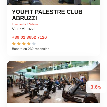
YOUFIT PALESTRE CLUB
ABRUZZI
/
Lombardia
Milano
Viale Abruzzi
+39 02 3652 7126





Basato su 232 recensioni
3.6
/5