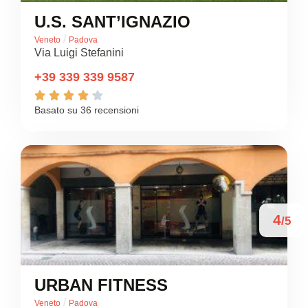
U.S. SANT’IGNAZIO
/
Veneto
Padova
Via Luigi Stefanini
+39 339 339 9587





Basato su 36 recensioni
4
/5
URBAN FITNESS
/
Veneto
Padova