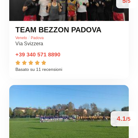
5
/5
TEAM BEZZON PADOVA
/
Veneto
Padova
Via Svizzera
+39 340 571 8890





Basato su 11 recensioni
4.1
/5