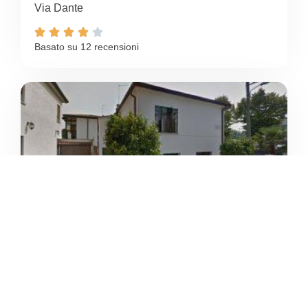
Via Dante





Basato su 12 recensioni
VOLLEY ARCELLA
/
Veneto
Padova
Via Antonio Vivaldi





Ancora nessuna recensione