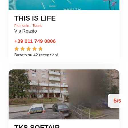
THIS IS LIFE
/
Piemonte
Torino
Via Roasio
+39 011 749 0806





Basato su 42 recensioni
5
/5
TKS SOFTAIR