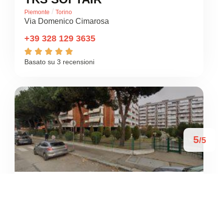
/
Piemonte
Torino
Via Domenico Cimarosa
+39 328 129 3635





Basato su 3 recensioni
5
/5
TOMMY P. T. STAR DANCE
/
Piemonte
Torino
Via Lanzo