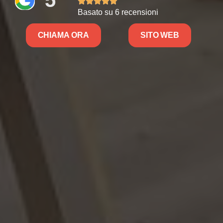
5





Basato su 6 recensioni
CHIAMA ORA
SITO WEB