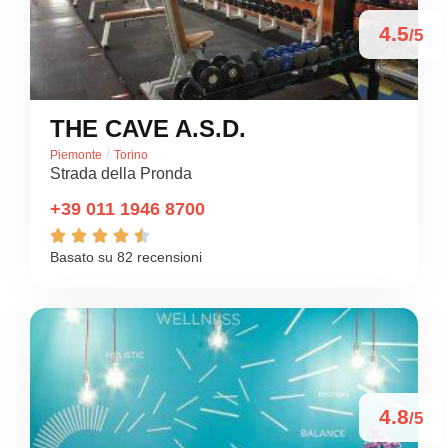
4.5
/5
THE CAVE A.S.D.
/
Piemonte
Torino
Strada della Pronda
+39 011 1946 8700





Basato su 82 recensioni
4.8
/5