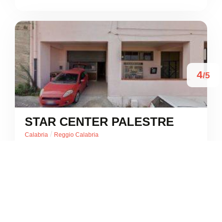
4
/5
STAR CENTER PALESTRE
/
Calabria
Reggio Calabria
Via Vico Petrillina





Basato su 1 recensioni