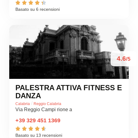





Basato su 6 recensioni
4.6
/5
PALESTRA ATTIVA FITNESS E
DANZA
/
Calabria
Reggio Calabria
Via Reggio Campi rione a
+39 329 451 1369





Basato su 13 recensioni