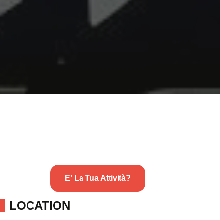
E' La Tua Attività?
LOCATION