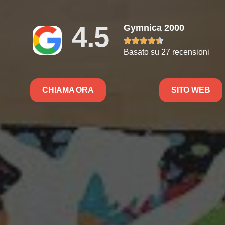
4.5
Gymnica 2000





Basato su 27 recensioni
CHIAMA ORA
SITO WEB