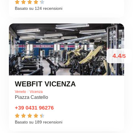





Basato su 124 recensioni
4.4
/5
WEBFIT VICENZA
/
Veneto
Vicenza
Piazza Castello
+39 0431 96276





Basato su 189 recensioni