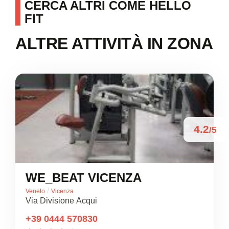
CERCA ALTRI COME HELLO
FIT
ALTRE ATTIVITÀ IN ZONA
4.2
/5
WE_BEAT VICENZA
/
Veneto
Vicenza
Via Divisione Acqui
+39 0444 570830