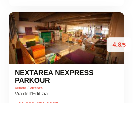
4.8
/5
NEXTAREA NEXPRESS
PARKOUR
/
Veneto
Vicenza
Via dell’Edilizia
+39 339 451 9867





Basato su 32 recensioni