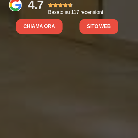
4.7





Basato su 117 recensioni
CHIAMA ORA
SITO WEB