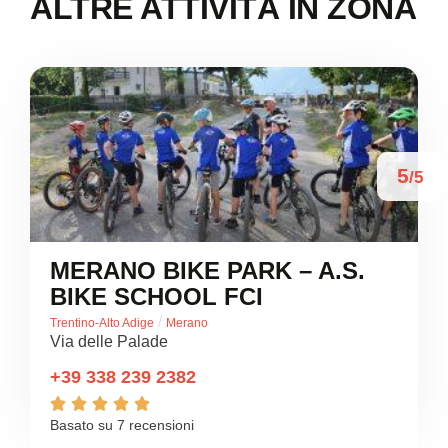
ALTRE ATTIVITÀ IN ZONA
5
/5
MERANO BIKE PARK – A.S.
BIKE SCHOOL FCI
/
Trentino-Alto Adige
Merano
Via delle Palade
+39 338 239 2382





Basato su 7 recensioni