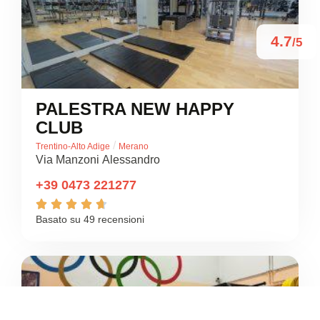
4.7
/5
PALESTRA NEW HAPPY
CLUB
/
Trentino-Alto Adige
Merano
Via Manzoni Alessandro
+39 0473 221277





Basato su 49 recensioni