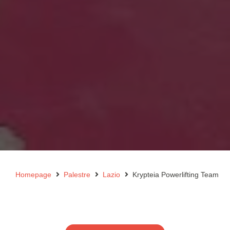
Homepage
Palestre
Lazio
Krypteia Powerlifting Team