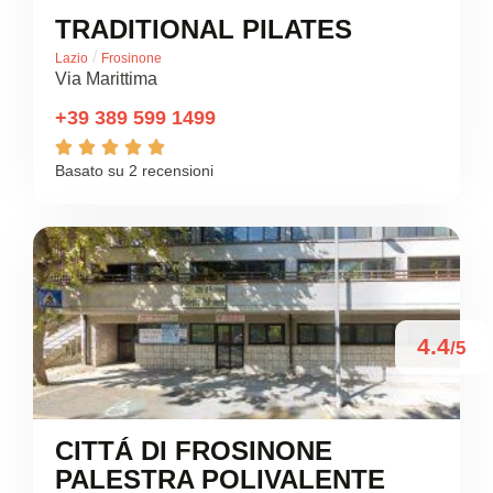
TRADITIONAL PILATES
/
Lazio
Frosinone
Via Marittima
+39 389 599 1499





Basato su 2 recensioni
4.4
/5
CITTÁ DI FROSINONE
PALESTRA POLIVALENTE