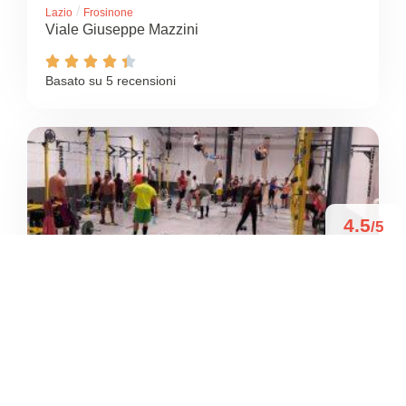
/
Lazio
Frosinone
Viale Giuseppe Mazzini





Basato su 5 recensioni
4.5
/5
CROSSFIT FROSINONE
/
Lazio
Frosinone
Via della Dogana
+39 0775 293274