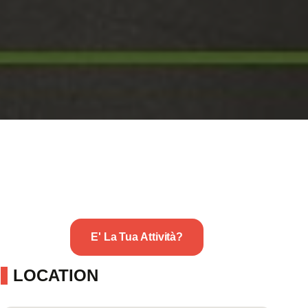
E' La Tua Attività?
LOCATION