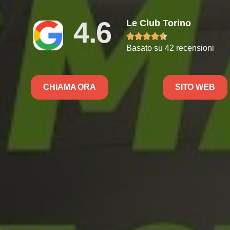
4.6
Le Club Torino





Basato su 42 recensioni
CHIAMA ORA
SITO WEB