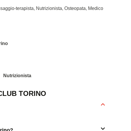
ssaggio-terapista, Nutrizionista, Osteopata, Medico
rino
Nutrizionista
CLUB TORINO
orino?