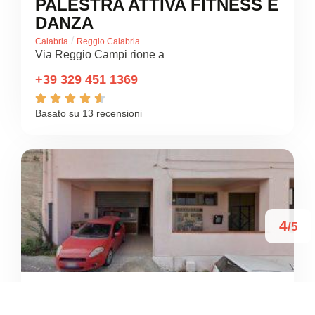
PALESTRA ATTIVA FITNESS E
DANZA
/
Calabria
Reggio Calabria
Via Reggio Campi rione a
+39 329 451 1369





Basato su 13 recensioni
4
/5
STAR CENTER PALESTRE
/
Calabria
Reggio Calabria