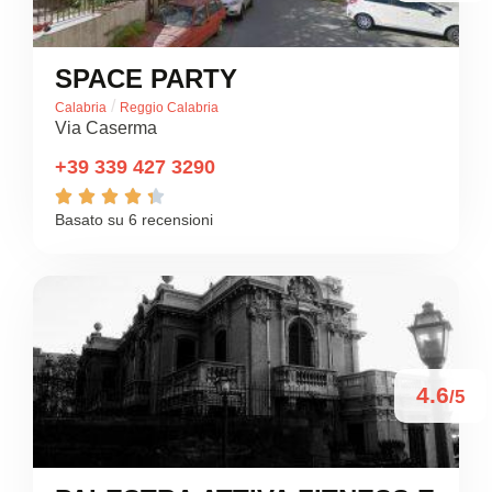
SPACE PARTY
/
Calabria
Reggio Calabria
Via Caserma
+39 339 427 3290





Basato su 6 recensioni
4.6
/5