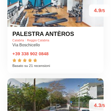
4.9
/5
PALESTRA ANTÈROS
/
Calabria
Reggio Calabria
Via Boschicello
+39 338 902 0848





Basato su 21 recensioni
4.3
/5