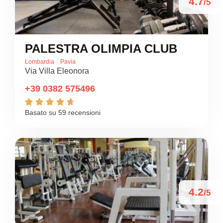
4.7
/5
PALESTRA OLIMPIA CLUB
/
Lombardia
Pavia
Via Villa Eleonora
+39 0382 575496





Basato su 59 recensioni
4.2
/5