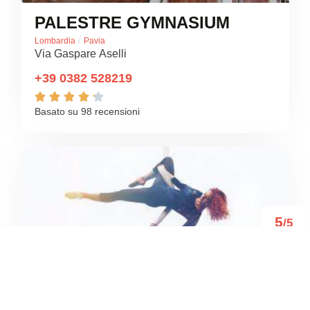
PALESTRE GYMNASIUM
/
Lombardia
Pavia
Via Gaspare Aselli
+39 0382 528219





Basato su 98 recensioni
5
/5
POLISPORTIVA RISE AP
ACADEMY A.S.D.