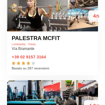
4
/5
PALESTRA MCFIT
/
Lombardia
Pavia
Via Bramante
+39 02 9157 3164





Basato su 287 recensioni