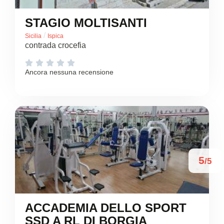
STAGIO MOLTISANTI
/
Sicilia
Ispica
contrada crocefia





Ancora nessuna recensione
5
/5
ACCADEMIA DELLO SPORT
SSD A RL DI BORGIA