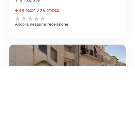
+39 342 725 2334





Ancora nessuna recensione
ASSOCIAZIONE SPORTIVA
B.DHARMA
/
Sicilia
Ispica





Ancora nessuna recensione