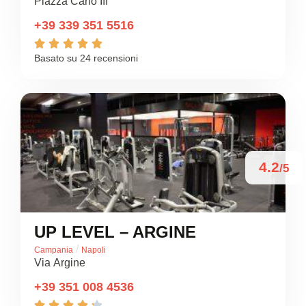
Piazza Carlo III
+39 339 351 5516





Basato su 24 recensioni
4.2
/5
UP LEVEL – ARGINE
/
Campania
Napoli
Via Argine
+39 351 008 4536




