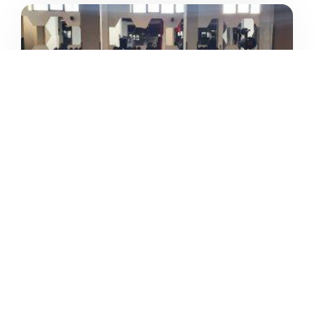
3.4
/5
UP LEVEL – FUORIGROTTA
/
Campania
Napoli
Via Pasquale Leonardi Cattolica
+39 351 008 4536





Basato su 61 recensioni