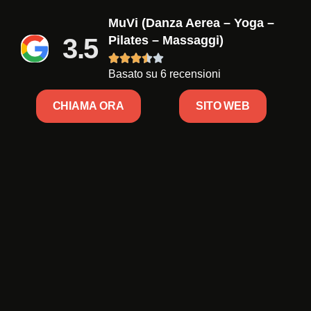
MuVi (Danza Aerea – Yoga –
3.5
Pilates – Massaggi)





Basato su 6 recensioni
CHIAMA ORA
SITO WEB