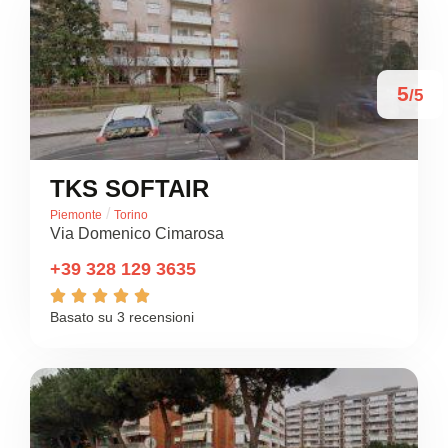
5
/5
TKS SOFTAIR
/
Piemonte
Torino
Via Domenico Cimarosa
+39 328 129 3635





Basato su 3 recensioni