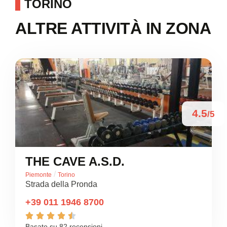
TORINO
ALTRE ATTIVITÀ IN ZONA
4.5
/5
THE CAVE A.S.D.
/
Piemonte
Torino
Strada della Pronda
+39 011 1946 8700





Basato su 82 recensioni