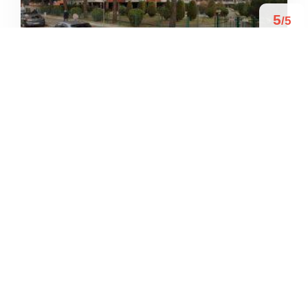
5
/5
TOMMY P. T. STAR DANCE
/
Piemonte
Torino
Via Lanzo





Basato su 3 recensioni
4.9
/5