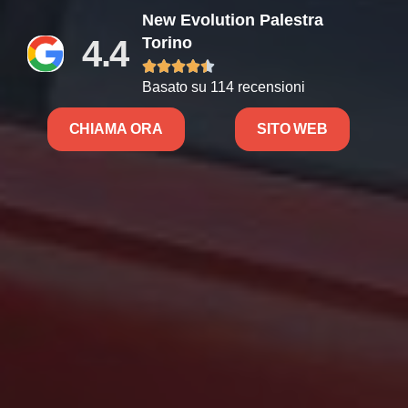
New Evolution Palestra
4.4
Torino





Basato su 114 recensioni
CHIAMA ORA
SITO WEB