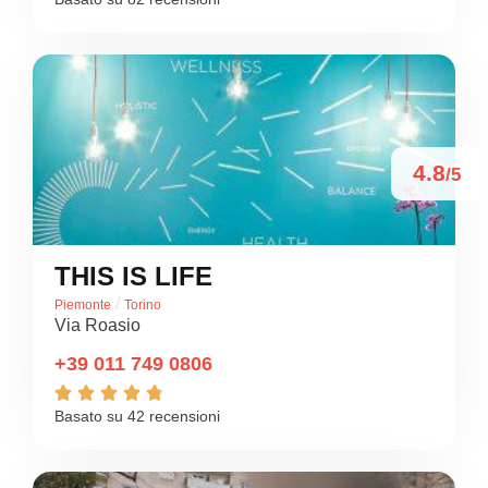
4.8
/5
THIS IS LIFE
/
Piemonte
Torino
Via Roasio
+39 011 749 0806





Basato su 42 recensioni