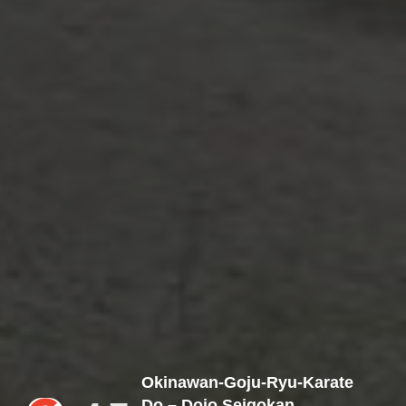
Okinawan-Goju-Ryu-Karate
Do – Dojo Seigokan