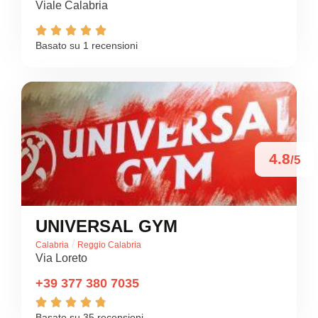
Viale Calabria





Basato su 1 recensioni
4.8
/5
UNIVERSAL GYM
/
Calabria
Reggio Calabria
Via Loreto
+39 377 380 7035





Basato su 35 recensioni