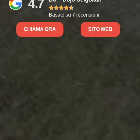
4.7





Basato su 7 recensioni
CHIAMA ORA
SITO WEB