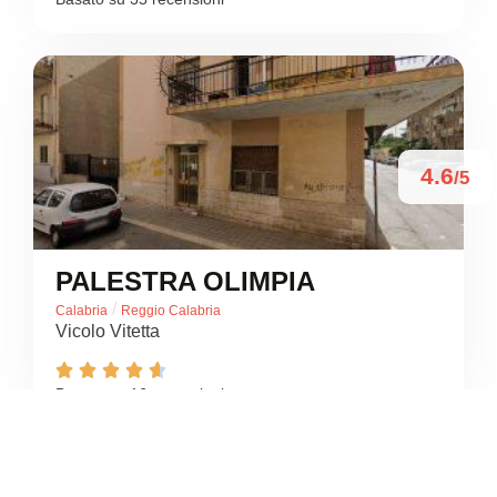
4.6
/5
PALESTRA OLIMPIA
/
Calabria
Reggio Calabria
Vicolo Vitetta





Basato su 16 recensioni