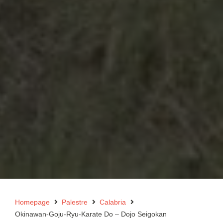
Homepage
Palestre
Calabria
Okinawan-Goju-Ryu-Karate Do – Dojo Seigokan