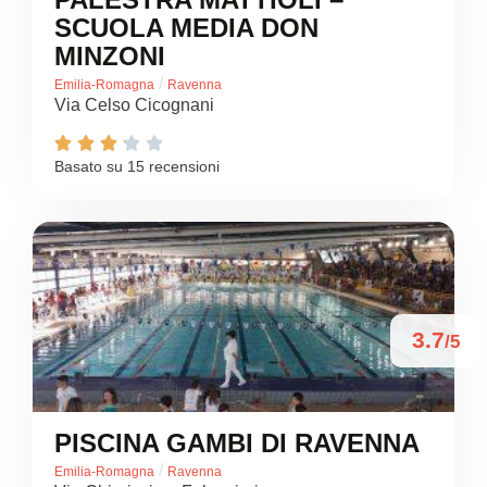
SCUOLA MEDIA DON
MINZONI
/
Emilia-Romagna
Ravenna
Via Celso Cicognani





Basato su 15 recensioni
3.7
/5
PISCINA GAMBI DI RAVENNA
/
Emilia-Romagna
Ravenna