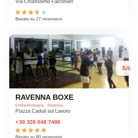
Via Chiarissimo Falconieri





Basato su 27 recensioni
5
/5
RAVENNA BOXE
/
Emilia-Romagna
Ravenna
Piazza Caduti sul Lavoro
+39 328 648 7486





Basato su 80 recensioni