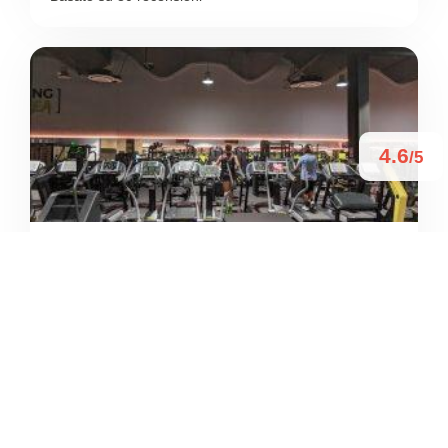
4.6
/5
RAVENNAGYM H24
/
Emilia-Romagna
Ravenna
Via della Merenda
+39 0544 165 0065





Basato su 141 recensioni