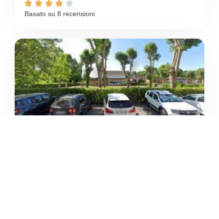





Basato su 8 recensioni
PALESTRA POLIVALENTE
/
Toscana
Viareggio
Via dei Comparini





Ancora nessuna recensione