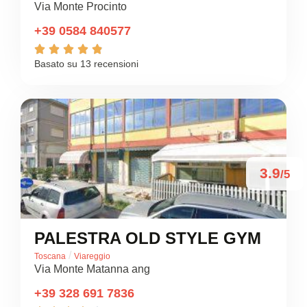
Via Monte Procinto
+39 0584 840577





Basato su 13 recensioni
3.9
/5
PALESTRA OLD STYLE GYM
/
Toscana
Viareggio
Via Monte Matanna ang
+39 328 691 7836