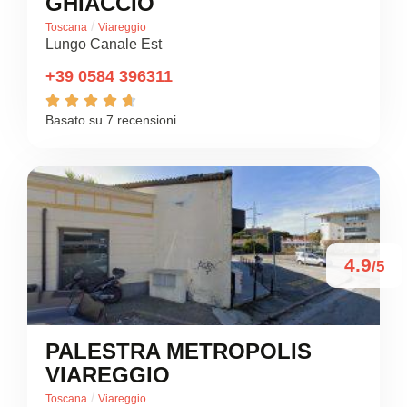
GHIACCIO
/
Toscana
Viareggio
Lungo Canale Est
+39 0584 396311





Basato su 7 recensioni
4.9
/5
PALESTRA METROPOLIS
VIAREGGIO
/
Toscana
Viareggio