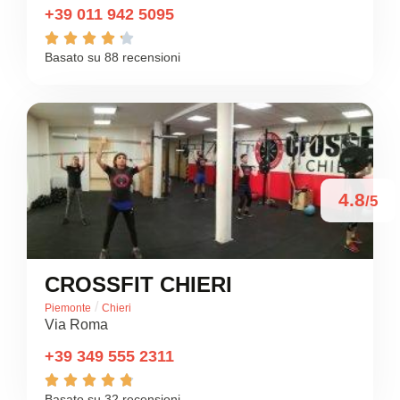
+39 011 942 5095





Basato su 88 recensioni
4.8
/5
CROSSFIT CHIERI
/
Piemonte
Chieri
Via Roma
+39 349 555 2311





Basato su 32 recensioni