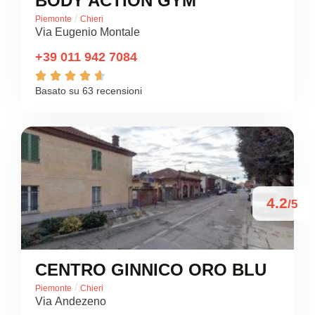
BODY ACTION GYM
/
Piemonte
Chieri
Via Eugenio Montale
+39 011 942 7084





Basato su 63 recensioni
4.2
/5
CENTRO GINNICO ORO BLU
/
Piemonte
Chieri
Via Andezeno