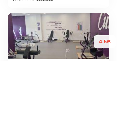
4.5
/5
CURVES TORINO CHIERI –
FITNESS AL FEMMINILE –
ALLENAMENTO 30 MINUTI
/
Piemonte
Chieri
Via Cesare Battisti
+39 351 736 1012





Basato su 13 recensioni