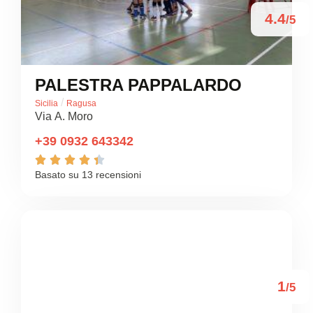
4.4
/5
PALESTRA PAPPALARDO
/
Sicilia
Ragusa
Via A. Moro
+39 0932 643342





Basato su 13 recensioni
1
/5