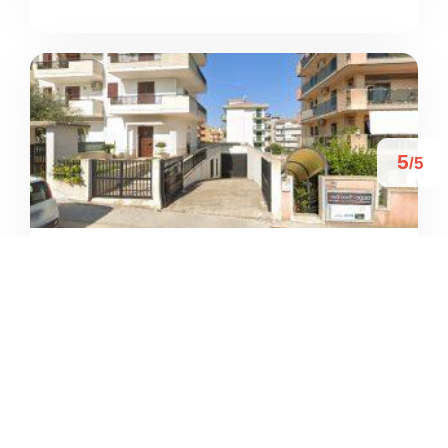
5
/5
REDROCK CLIMBING
SCHOOL
/
Sicilia
Ragusa
Via Forlanini
+39 351 860 8118





Basato su 6 recensioni