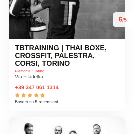
5
/5
TBTRAINING | THAI BOXE,
CROSSFIT, PALESTRA,
CORSI, TORINO
/
Piemonte
Torino
Via Filadelfia
+39 347 061 1314





Basato su 5 recensioni