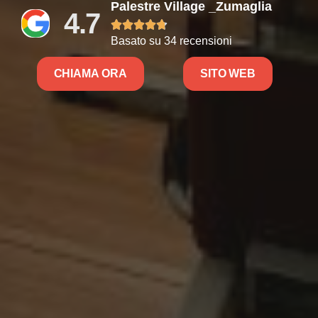
Palestre Village _Zumaglia
4.7





Basato su 34 recensioni
CHIAMA ORA
SITO WEB