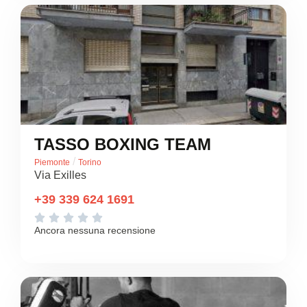
TASSO BOXING TEAM
/
Piemonte
Torino
Via Exilles
+39 339 624 1691





Ancora nessuna recensione