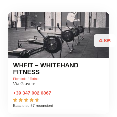
4.8
/5
WHFIT – WHITEHAND
FITNESS
/
Piemonte
Torino
Via Gravere
+39 347 002 0867





Basato su 57 recensioni