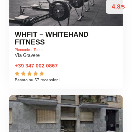
4.8
/5
WHFIT – WHITEHAND
FITNESS
/
Piemonte
Torino
Via Gravere
+39 347 002 0867





Basato su 57 recensioni