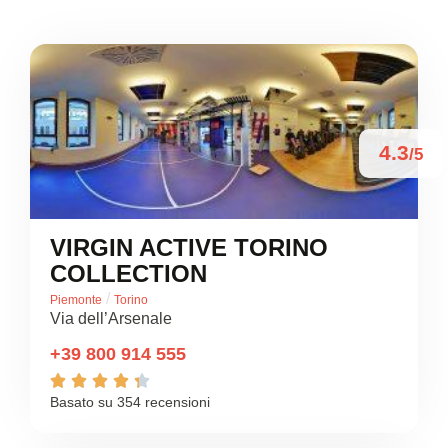
4.3
/5
VIRGIN ACTIVE TORINO
COLLECTION
/
Piemonte
Torino
Via dell’Arsenale
+39 800 914 555





Basato su 354 recensioni