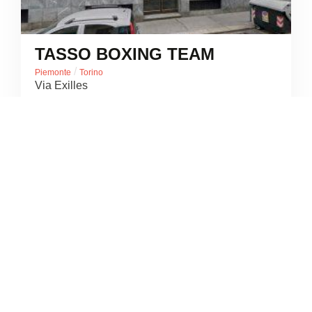
TASSO BOXING TEAM
/
Piemonte
Torino
Via Exilles
+39 339 624 1691





Ancora nessuna recensione
5
/5