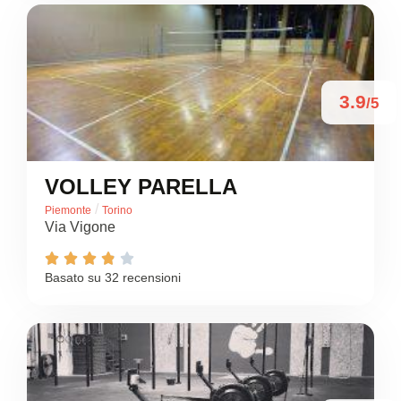
3.9
/5
VOLLEY PARELLA
/
Piemonte
Torino
Via Vigone





Basato su 32 recensioni