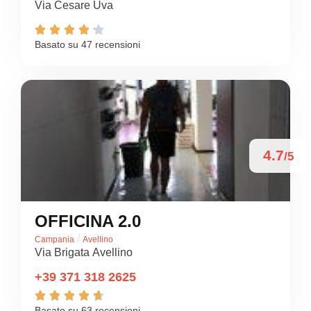
Via Cesare Uva





Basato su 47 recensioni
4.7
/5
OFFICINA 2.0
/
Campania
Avellino
Via Brigata Avellino
+39 371 318 2625





Basato su 63 recensioni