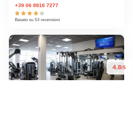
+39 06 8916 7277





Basato su 53 recensioni
4.8
/5
TALENTO & TENACIA –
PALESTRA DELLA LEGALITÀ
/
Lazio
Lido di Ostia
Via dell’Idroscalo
+39 06 5309 1243