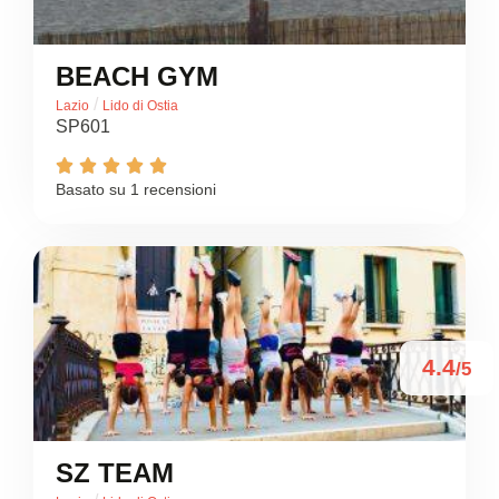
BEACH GYM
/
Lazio
Lido di Ostia
SP601





Basato su 1 recensioni
4.4
/5
SZ TEAM