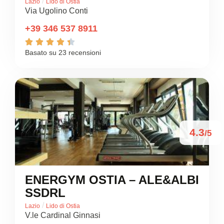
/
Lazio
Lido di Ostia
Via Ugolino Conti
+39 346 537 8911





Basato su 23 recensioni
4.3
/5
ENERGYM OSTIA – ALE&ALBI
SSDRL
/
Lazio
Lido di Ostia
V.le Cardinal Ginnasi